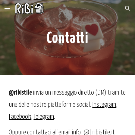
Skip to main content
Skip to navigation
Contatti
@
ribistile
i
nvia un messaggio diretto (DM) tramite
una delle nostre piattaforme social
:
Instagram
,
Facebook
,
Telegram
.
Oppure contattaci
all'email
info[@]ribistile.it