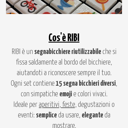
Cos'è
R
IBI
RIBI è un
segnabicchiere riutilizzabile
che si
fissa saldamente al bordo del bicchiere,
aiutandoti a riconoscere sempre il tuo.
Ogni set contiene
15 segna bicchieri diversi
,
con simpatiche
emoji
e colori vivaci.
Ideale per
aperitivi, feste,
degustazioni
o
eventi:
semplice
da usare,
elegante
da
mostrare.