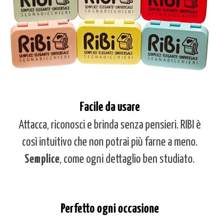
F
acile da
u
sare
Attacca, riconosci e brinda senza pensieri. RIBI è
così intuitivo che non potrai più farne a meno.
Semplice
, come ogni dettaglio ben studiato.
Perfetto
o
gni
o
ccasione