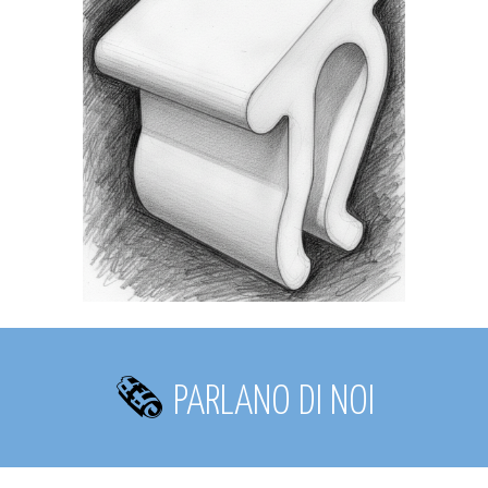
🗞️
PARLANO DI NOI